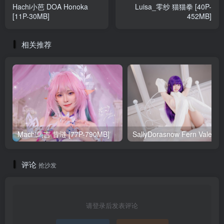
Hachi小芭 DOA Honoka
Luisa_零纱 猫猫拳 [40P-
[11P-30MB]
452MB]
相关推荐
Machi馬吉 昔涟 [77P-790MB]
Sa
评论
抢沙发
请登录后发表评论