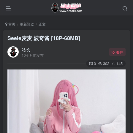
首页
更新预览
正文
Seele麦麦 波奇酱 [18P-68MB]
站长
关注
10个月前发布
0
302
145