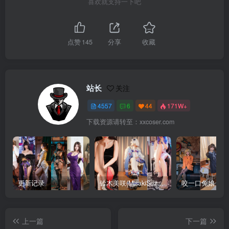
喜欢就支持一下吧
点赞
145
分享
收藏
站长
关注
4557
6
44
171W+
下载资源请转至：xxcoser.com
更新记录
铃木美咲(MisakiSuzuki) 合集下载
咬一口兔娘 合
上一篇
下一篇