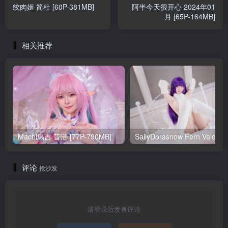
绞肉姬 简杜 [60P-381MB]
阿半今天很开心 2024年01
月 [65P-164MB]
相关推荐
Machi馬吉 昔涟 [77P-790MB]
Sa
评论
抢沙发
请登录后发表评论