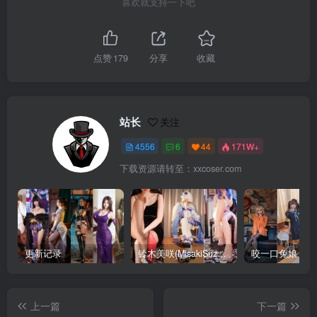
喜欢就支持一下吧
点赞
179
分享
收藏
站长
关注
4556
6
44
171W+
下载资源请转至：xxcoser.com
更新记录
铃木美咲(MisakiSuzuki) 合集下载
咬一口兔娘 合
上一篇
下一篇