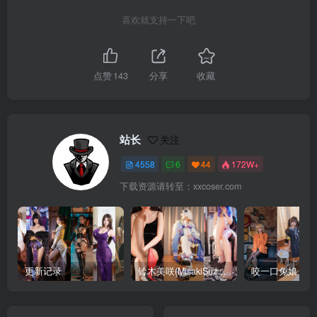
喜欢就支持一下吧
点赞
143
分享
收藏
站长
关注
4558
6
44
172W+
下载资源请转至：xxcoser.com
更新记录
铃木美咲(MisakiSuzuki) 合集下载
咬一口兔娘 合