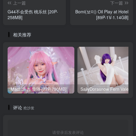
上一篇
下一篇
G44不会受伤 桃乐丝 [20P-
Bomi(보미) Oil Play at Hotel
258MB]
[89P-1V-1.14GB]
相关推荐
Machi馬吉 昔涟 [77P-790MB]
Sa
评论
抢沙发
请登录后发表评论