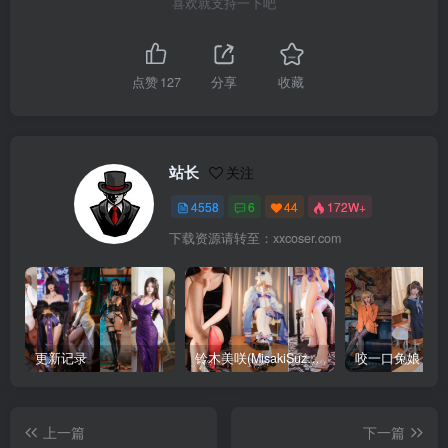
喜欢就支持一下吧
点赞
127
分享
收藏
站长
关注
4558
6
44
172W+
下载资源请转至：xxcoser.com
更新记录
铃木美咲(MisakiSuzuki) 合集下载
咬一口兔娘 合
上一篇
下一篇