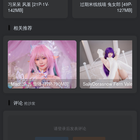
习呆呆 风堇 [21P-1V-
过期米线线喵 兔女郎 [49P-
142MB]
127MB]
相关推荐
Machi馬吉 昔涟 [77P-790MB]
Sa
评论
抢沙发
请登录后发表评论