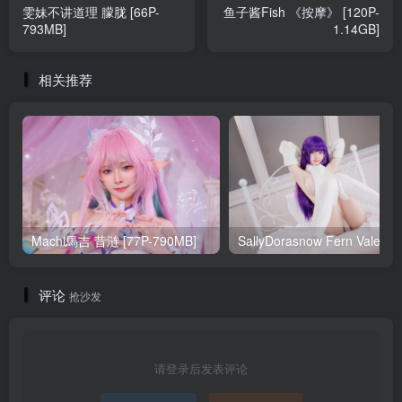
雯妹不讲道理 朦胧 [66P-
鱼子酱Fish 《按摩》 [120P-
793MB]
1.14GB]
相关推荐
Machi馬吉 昔涟 [77P-790MB]
Sa
评论
抢沙发
请登录后发表评论