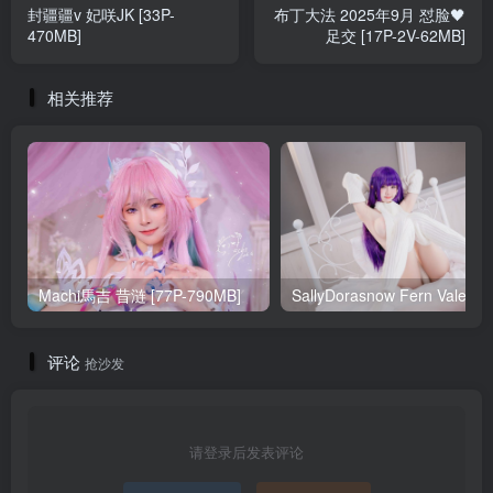
封疆疆v 妃咲JK [33P-
布丁大法 2025年9月 怼脸🖤
470MB]
足交 [17P-2V-62MB]
相关推荐
Machi馬吉 昔涟 [77P-790MB]
Sa
评论
抢沙发
请登录后发表评论