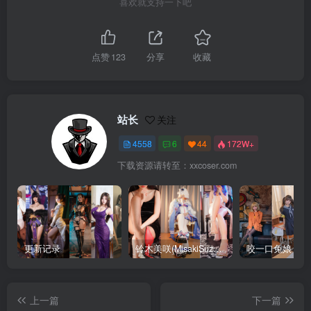
喜欢就支持一下吧
点赞
123
分享
收藏
站长
关注
4558
6
44
172W+
下载资源请转至：xxcoser.com
更新记录
铃木美咲(MisakiSuzuki) 合集下载
咬一口兔娘 合
上一篇
下一篇