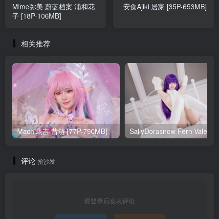
Mime弥美 蔚蓝档案 浦和花
安食Ajiki 居家 [35P-653MB]
子 [18P-106MB]
相关推荐
Machi馬吉 昔涟 [77P-790MB]
Sa
评论
抢沙发
请登录后发表评论