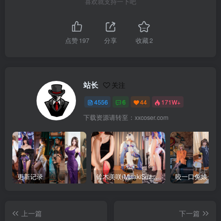
喜欢就支持一下吧
点赞
197
分享
收藏
2
站长
关注
4556
6
44
171W+
下载资源请转至：xxcoser.com
更新记录
铃木美咲(MisakiSuzuki) 合集下载
咬一口兔娘 合
上一篇
下一篇