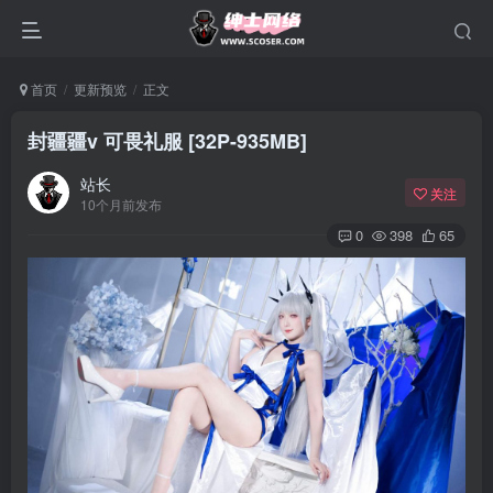
首页
更新预览
正文
封疆疆v 可畏礼服 [32P-935MB]
站长
关注
10个月前发布
0
398
65