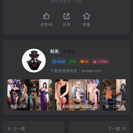
喜欢就支持一下吧
点赞
65
分享
收藏
站长
关注
4558
6
44
172W+
下载资源请转至：xxcoser.com
更新记录
铃木美咲(MisakiSuzuki) 合集下载
咬一口兔娘 合
上一篇
下一篇