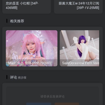
您的蛋蛋 小红帽 [34P-
眼酱大魔王w 24年12月订阅
436MB]
[39P-1V-25MB]
相关推荐
Machi馬吉 昔涟 [77P-790MB]
Sa
评论
抢沙发
请登录后发表评论