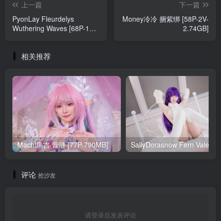
上一篇
下一篇
PyonLay Fleurdelys
Money冷冷 捆紫绑 [58P-2V-
Wuthering Waves [68P-1V-
2.74GB]
926MB]
相关推荐
Machi馬吉 昔涟 [77P-790MB]
Sa
评论
抢沙发
请登录后发表评论