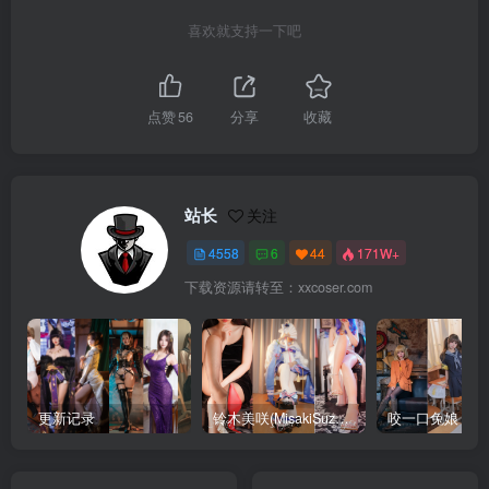
喜欢就支持一下吧
点赞
56
分享
收藏
站长
关注
4558
6
44
171W+
下载资源请转至：xxcoser.com
更新记录
铃木美咲(MisakiSuzuki) 合集下载
咬一口兔娘 合