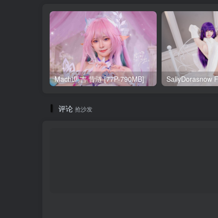
Machi馬吉 昔涟 [77P-790MB]
评论
抢沙发