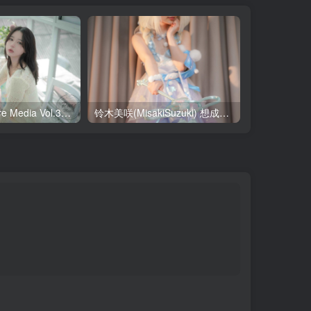
Yeha(예하) Pure Media Vol.321 Your Majesty [119P-145MB]
铃木美咲(MisakiSuzuki) 想成为你的偶像（大耳狗瑶篇） [27P-1V-2.24GB]