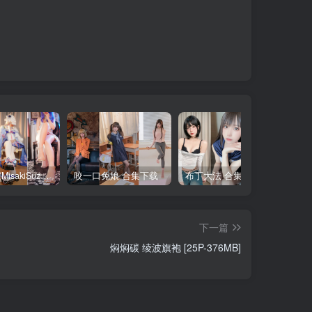
铃木美咲(MisakiSuzuki) 合集下载
咬一口兔娘 合集下载
布丁大法 合集下载
下一篇
焖焖碳 绫波旗袍 [25P-376MB]