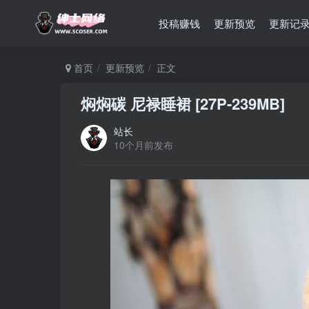
投稿赚钱
更新预览
更新记
首页
更新预览
正文
焖焖碳 尼禄睡裙 [27P-239MB]
站长
10个月前发布