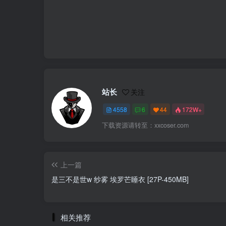
站长
关注
4558
6
44
172W+
下载资源请转至：xxcoser.com
上一篇
是三不是世w 纱雾 埃罗芒睡衣 [27P-450MB]
相关推荐