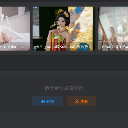
SallyDorasnow Fern Valentine [50P-353MB]
玉汇(yuuhui&Kokuhui) 唐宫夜宴 [136P-1.47GB]
请登录后发表评论
登录
注册