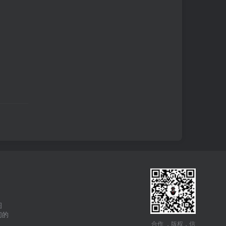
图
们的
合作 ，版权，信