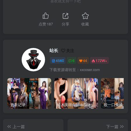
喜欢就支持一下吧
点赞
187
分享
收藏
站长
关注
4560
6
44
172W+
下载资源请转至：xxcoser.com
更新记录
铃木美咲(MisakiSuzuki) 合集下载
咬一口兔娘 合
上一篇
下一篇