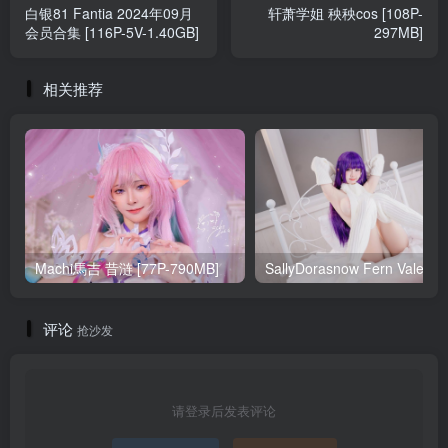
白银81 Fantia 2024年09月
轩萧学姐 秧秧cos [108P-
会员合集 [116P-5V-1.40GB]
297MB]
相关推荐
Machi馬吉 昔涟 [77P-790MB]
Sa
评论
抢沙发
请登录后发表评论