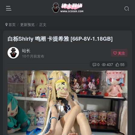
首页
更新预览
正文
白栎Shirly 鸣潮 卡提希雅 [66P-8V-1.18GB]
站长
关注
10个月前发布
0
437
55