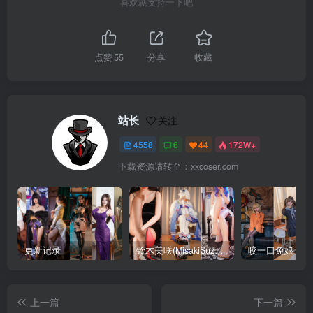
喜欢就支持一下吧
点赞
55
分享
收藏
站长
关注
4558
6
44
172W+
下载资源请转至：xxcoser.com
更新记录
铃木美咲(MisakiSuzuki) 合集下载
咬一口兔娘 合
上一篇
下一篇