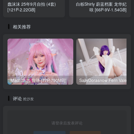
蠢沫沫 25年9月自拍 (4套)
白栎Shirly 蔚蓝档案 龙华妃
[121P-2.22GB]
咲 [66P-9V-1.54GB]
相关推荐
Machi馬吉 昔涟 [77P-790MB]
Sa
评论
抢沙发
请登录后发表评论