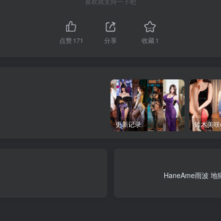
喜欢就支持一下吧
点赞
171
分享
收藏
1
更新记录
HaneAme雨波 地狱老师