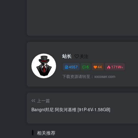
站长
关注
4557
6
44
171W+
下载资源请转至：xxcoser.com
上一篇
Bangni邦尼 阿良河基维 [91P-6V-1.58GB]
相关推荐