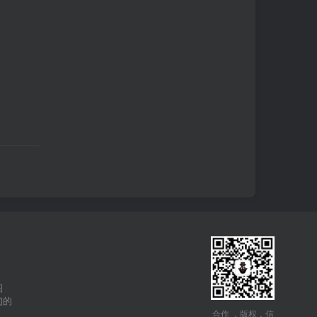
图
们的
合作 ，版权，信