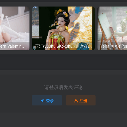
SallyDorasnow Fern Valentine [50P-353MB]
玉汇(yuuhui&Kokuhui) 唐宫夜宴 [136P-1.47GB]
请登录后发表评论
登录
注册