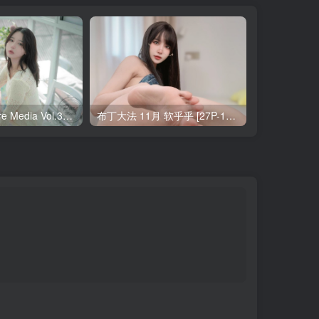
Yeha(예하) Pure Media Vol.321 Your Majesty [119P-145MB]
布丁大法 11月 软乎乎 [27P-1V-121MB]