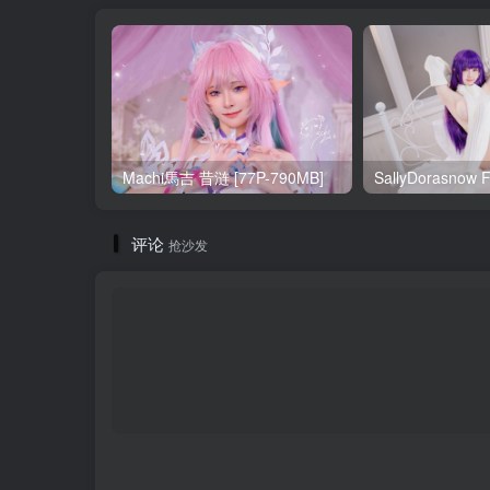
Machi馬吉 昔涟 [77P-790MB]
评论
抢沙发