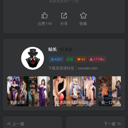
喜欢就支持一下吧
点赞
116
分享
收藏
站长
关注
4557
6
44
171W+
下载资源请转至：xxcoser.com
更新记录
铃木美咲(MisakiSuzuki) 合集下载
咬一口兔娘 合
上一篇
下一篇