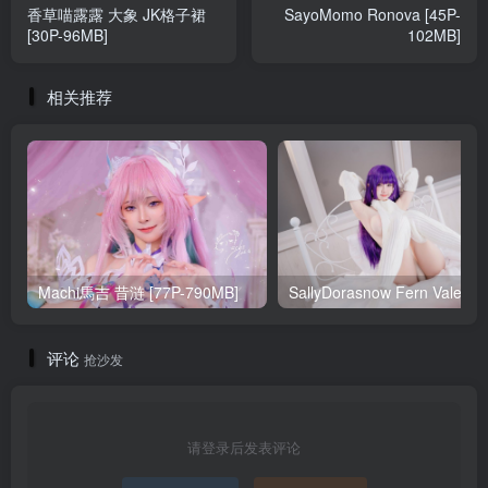
香草喵露露 大象 JK格子裙
SayoMomo Ronova [45P-
[30P-96MB]
102MB]
相关推荐
Machi馬吉 昔涟 [77P-790MB]
Sa
评论
抢沙发
请登录后发表评论