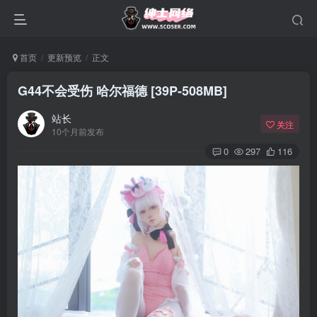
首页
更新预览
正文
G44不会受伤 哈尔福德 [39P-508MB]
站长
关注
10个月前发布
0
297
116