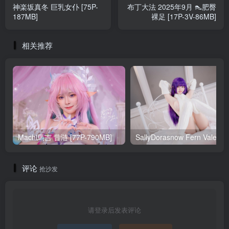
神楽坂真冬 巨乳女仆 [75P-
布丁大法 2025年9月 👠肥臀
187MB]
裸足 [17P-3V-86MB]
相关推荐
Machi馬吉 昔涟 [77P-790MB]
Sa
评论
抢沙发
请登录后发表评论