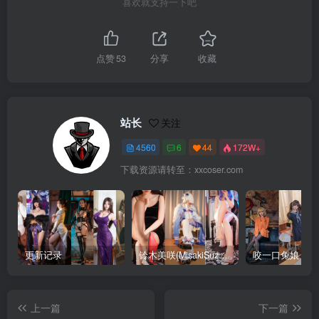
喜欢就支持一下吧
点赞
53
分享
收藏
站长
关注
4560
6
44
172W+
下载资源请转至：xxcoser.com
更新记录
铃木美咲(MisakiSuzuki) 合集下载
咬一口兔娘 合
上一篇
下一篇