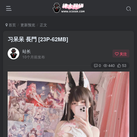
首页
更新预览
正文
习呆呆 長門 [23P-62MB]
站长
关注
10个月前发布
0
440
53