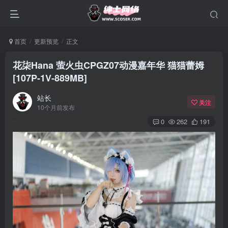
首页
更新预览
正文
花柒Hana 萤火虫CPGZ07动漫嘉年华 猫猫蕾姆
[107P-1V-889MB]
站长
关注
10个月前发布
0
262
191