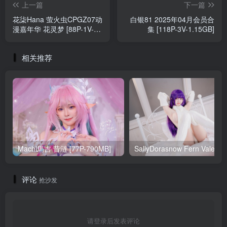
上一篇
下一篇
花柒Hana 萤火虫CPGZ07动
白银81 2025年04月会员合
漫嘉年华 花灵梦 [88P-1V-
集 [118P-3V-1.15GB]
999MB]
相关推荐
Machi馬吉 昔涟 [77P-790MB]
Sa
评论
抢沙发
请登录后发表评论