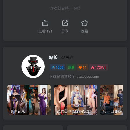
喜欢就支持一下吧
点赞
191
分享
收藏
站长
关注
4559
6
44
172W+
下载资源请转至：xxcoser.com
更新记录
铃木美咲(MisakiSuzuki) 合集下载
咬一口兔娘 合