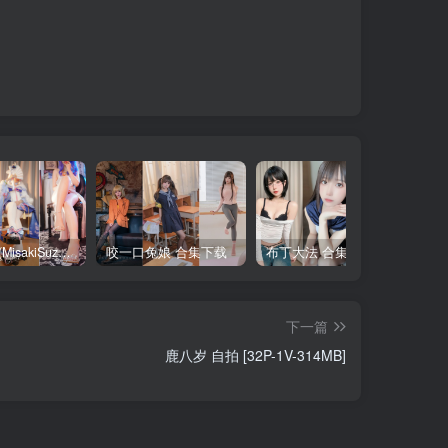
铃木美咲(MisakiSuzuki) 合集下载
咬一口兔娘 合集下载
布丁大法 合集下载
下一篇
鹿八岁 自拍 [32P-1V-314MB]