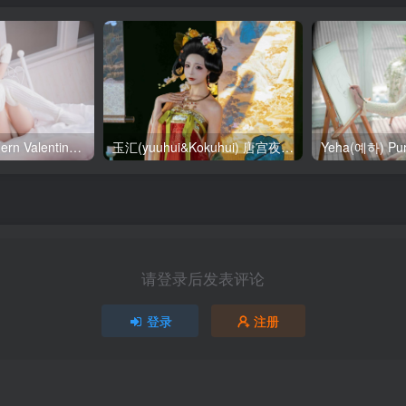
SallyDorasnow Fern Valentine [50P-353MB]
玉汇(yuuhui&Kokuhui) 唐宫夜宴 [136P-1.47GB]
请登录后发表评论
登录
注册