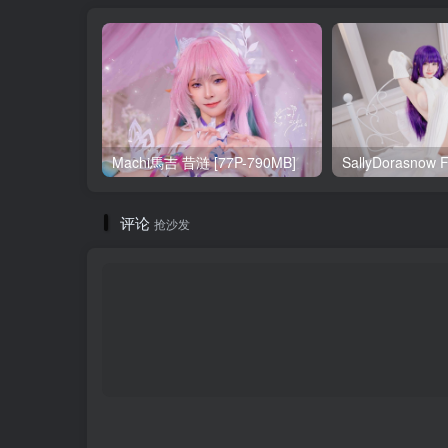
Machi馬吉 昔涟 [77P-790MB]
评论
抢沙发