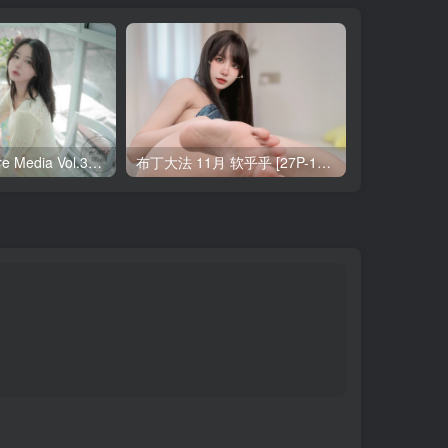
Yeha(예하) Pure Media Vol.321 Your Majesty [119P-145MB]
布丁大法 11月 软乎乎 [27P-1V-121MB]