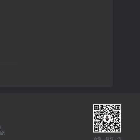
图
们的
合作 ，版权，信