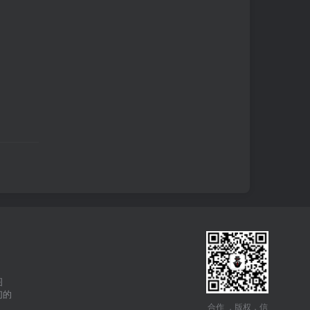
图
们的
合作 ，版权，信