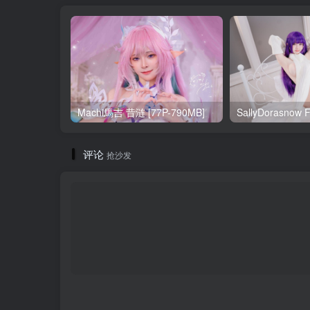
Machi馬吉 昔涟 [77P-790MB]
评论
抢沙发