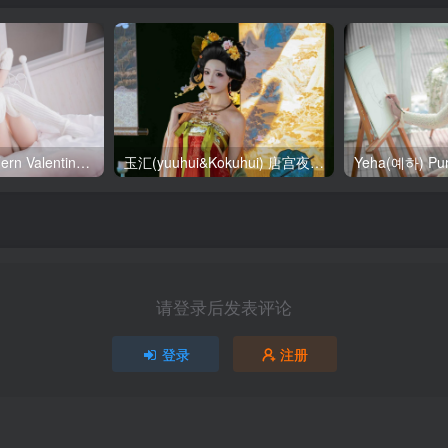
SallyDorasnow Fern Valentine [50P-353MB]
玉汇(yuuhui&Kokuhui) 唐宫夜宴 [136P-1.47GB]
请登录后发表评论
登录
注册