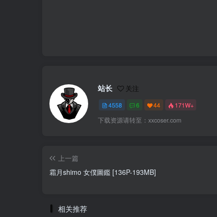
站长
关注
4558
6
44
171W+
下载资源请转至：xxcoser.com
上一篇
霜月shimo 女僕圖鑑 [136P-193MB]
相关推荐