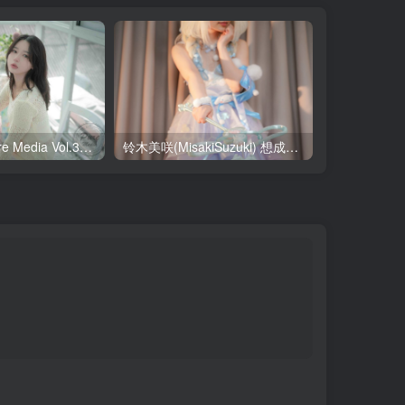
Yeha(예하) Pure Media Vol.321 Your Majesty [119P-145MB]
铃木美咲(MisakiSuzuki) 想成为你的偶像（大耳狗瑶篇） [27P-1V-2.24GB]