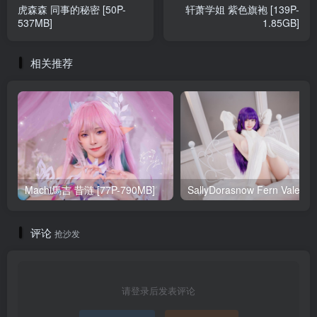
虎森森 同事的秘密 [50P-
轩萧学姐 紫色旗袍 [139P-
537MB]
1.85GB]
相关推荐
Machi馬吉 昔涟 [77P-790MB]
Sa
评论
抢沙发
请登录后发表评论