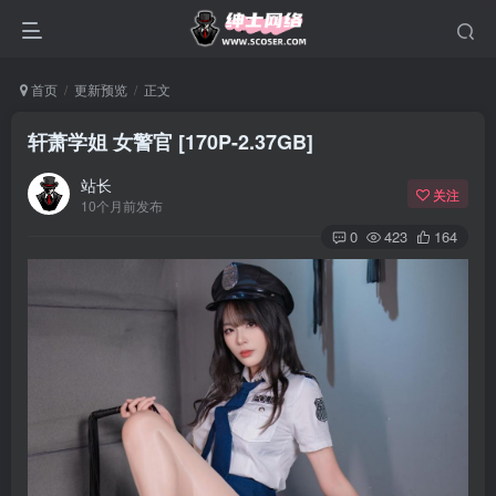
首页
更新预览
正文
轩萧学姐 女警官 [170P-2.37GB]
站长
关注
10个月前发布
0
423
164