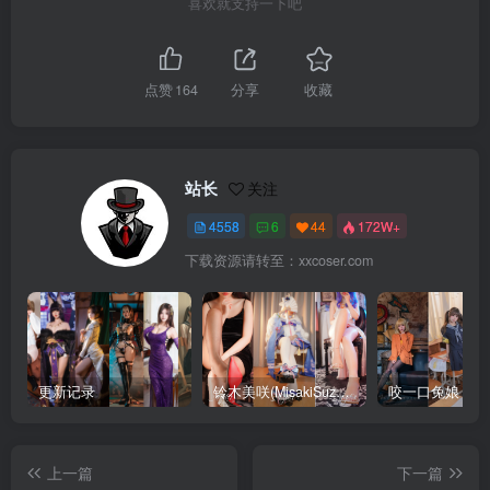
喜欢就支持一下吧
点赞
164
分享
收藏
站长
关注
4558
6
44
172W+
下载资源请转至：xxcoser.com
更新记录
铃木美咲(MisakiSuzuki) 合集下载
咬一口兔娘 合
上一篇
下一篇