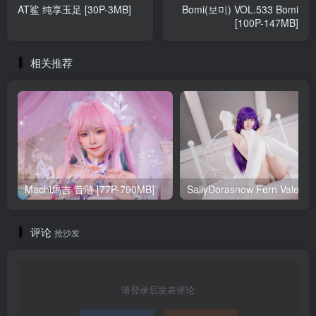
AT鲨 纯享玉足 [30P-3MB]
Bomi(보미) VOL.533 Bomi
[100P-147MB]
相关推荐
Machi馬吉 昔涟 [77P-790MB]
Sa
评论
抢沙发
请登录后发表评论