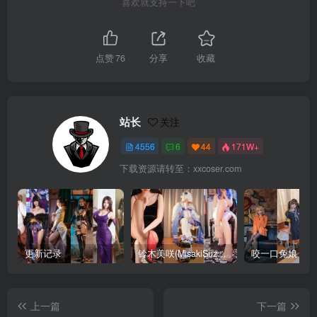
喜欢就支持一下吧
点赞
76
分享
收藏
站长
关注
4556
6
44
171W+
下载资源请转至：xxcoser.com
更新记录
铃木美咲(MisakiSuzuki) 合集下载
咬一口兔娘 合
上一篇
下一篇