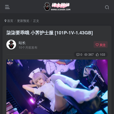
首页
更新预览
正文
柒柒要乖哦 小荠护士服 [101P-1V-1.43GB]
站长
关注
10个月前发布
0
367
103