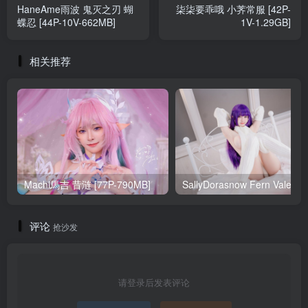
HaneAme雨波 鬼灭之刃 蝴
柒柒要乖哦 小荠常服 [42P-
蝶忍 [44P-10V-662MB]
1V-1.29GB]
相关推荐
Machi馬吉 昔涟 [77P-790MB]
Sa
评论
抢沙发
请登录后发表评论