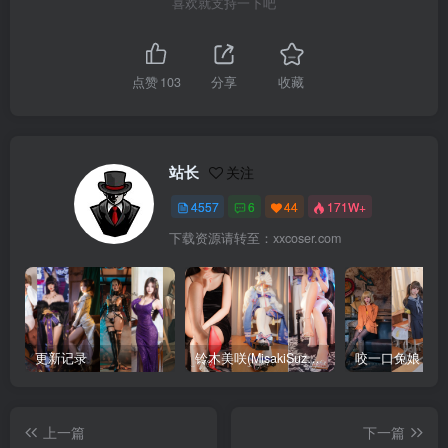
喜欢就支持一下吧
点赞
103
分享
收藏
站长
关注
4557
6
44
171W+
下载资源请转至：xxcoser.com
更新记录
铃木美咲(MisakiSuzuki) 合集下载
咬一口兔娘 合
上一篇
下一篇