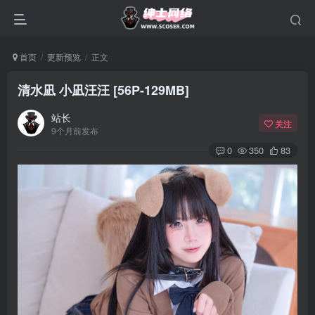
首页
更新预览
正文
清水凪 小凪汪汪 [56P-129MB]
站长
关注
9个月前发布
0
350
83