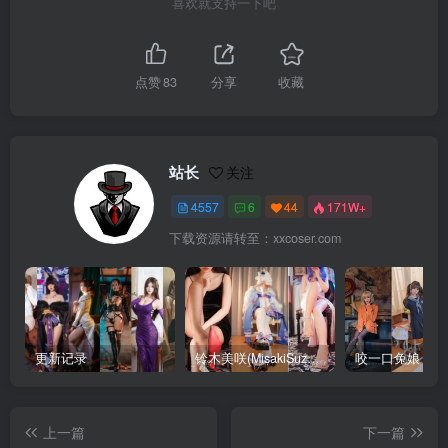
喜欢就支持一下吧
点赞
83
分享
收藏
站长
关注
4557
6
44
171W+
下载资源请转至：xxcoser.com
更新记录
铃木美咲(MisakiSuzuki) 合集下载
咬一口兔娘 合
上一篇
下一篇