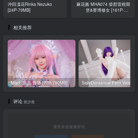
沖田凜花Rinka Nezuko
麻花酱 MHA074 柴郡雷根斯
[24P-79MB]
堡&赛博修女 [161P-8V-
6.29GB]
相关推荐
Machi馬吉 昔涟 [77P-790MB]
Sa
评论
抢沙发
请登录后发表评论