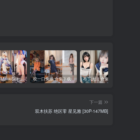
铃木美咲(MisakiSuzuki) 合集下载
咬一口兔娘 合集下载
布丁大法 合集下载
下一篇
双木扶苏 绝区零 星见雅 [30P-147MB]