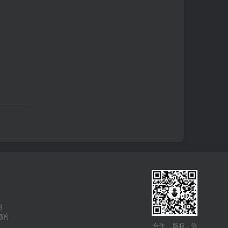
图
们的
合作 ，版权，信