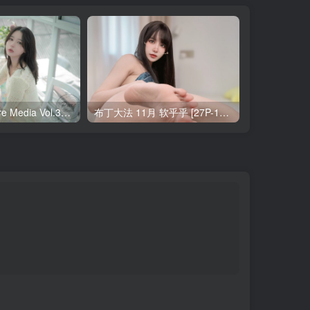
Yeha(예하) Pure Media Vol.321 Your Majesty [119P-145MB]
布丁大法 11月 软乎乎 [27P-1V-121MB]