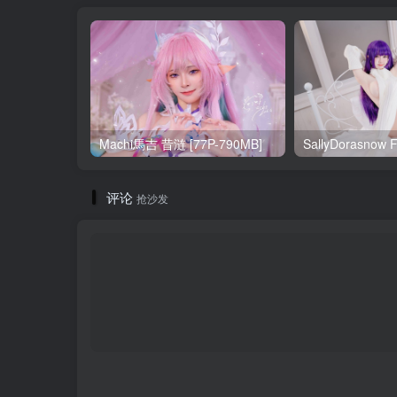
Machi馬吉 昔涟 [77P-790MB]
评论
抢沙发