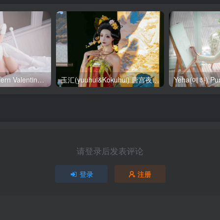
SallyDorasnow Fern Valentine [50P-353MB]
玉汇(yuuhui&Kokuhui) 唐宫夜宴 [136P-1.47GB]
请登录后发表评论
登录
注册