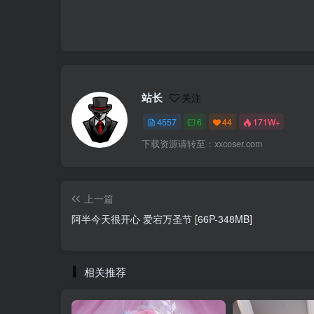
站长
关注
4557
6
44
171W+
下载资源请转至：xxcoser.com
上一篇
阿半今天很开心 爱宕万圣节 [66P-348MB]
相关推荐