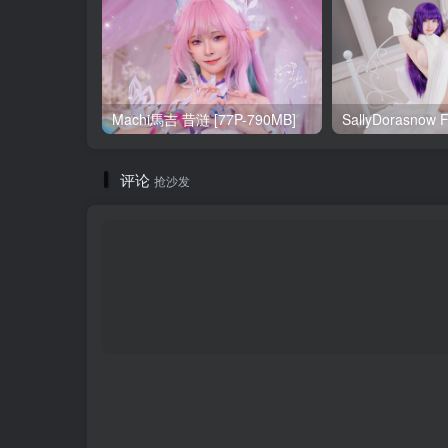
Machi馬吉 昔涟 [77P-790MB]
评论
抢沙发