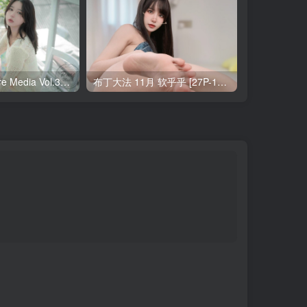
Yeha(예하) Pure Media Vol.321 Your Majesty [119P-145MB]
布丁大法 11月 软乎乎 [27P-1V-121MB]