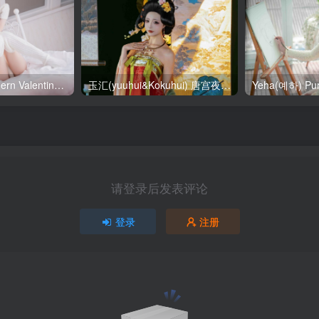
SallyDorasnow Fern Valentine [50P-353MB]
玉汇(yuuhui&Kokuhui) 唐宫夜宴 [136P-1.47GB]
请登录后发表评论
登录
注册