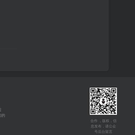
图
们的
合作 ，版权，信
息发布，请公众
号后台留言