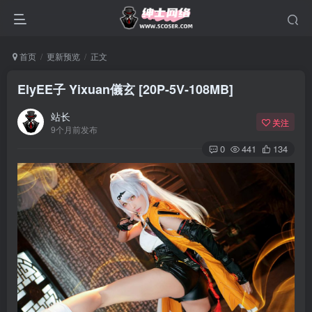
首页
更新预览
正文
ElyEE子 Yixuan儀玄 [20P-5V-108MB]
站长
关注
9个月前发布
0
441
134