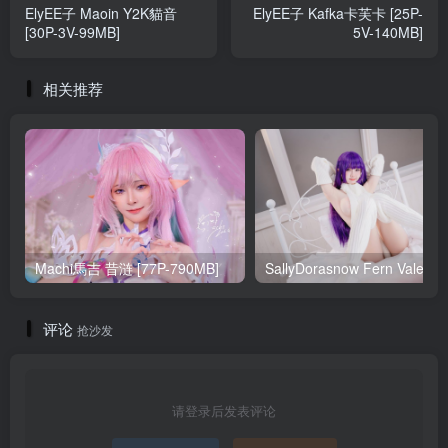
ElyEE子 Maoin Y2K貓音
ElyEE子 Kafka卡芙卡 [25P-
[30P-3V-99MB]
5V-140MB]
相关推荐
Machi馬吉 昔涟 [77P-790MB]
Sa
评论
抢沙发
请登录后发表评论