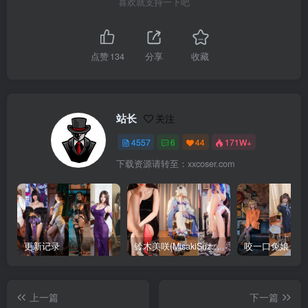
喜欢就支持一下吧
点赞
134
分享
收藏
站长
关注
4557
6
44
171W+
下载资源请转至：xxcoser.com
更新记录
铃木美咲(MisakiSuzuki) 合集下载
咬一口兔娘 合
上一篇
下一篇