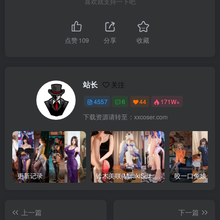
喜欢就支持一下吧
点赞
109
分享
收藏
站长
关注
4557
6
44
171W+
下载资源请转至：xxcoser.com
更新记录
铃木美咲(MisakiSuzuki) 合集下载
咬一口兔娘 合
上一篇
下一篇