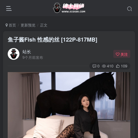
首页
更新预览
正文
鱼子酱Fish 性感的丝 [122P-817MB]
站长
关注
9个月前发布
0
410
109