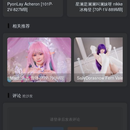
PyonLay Acheron [101P-
星澜是澜澜叫澜妹呀 nikke
2V-827MB]
冰梅登 [70P-1V-889MB]
相关推荐
Machi馬吉 昔涟 [77P-790MB]
Sa
评论
抢沙发
请登录后发表评论