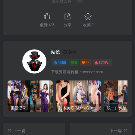
喜欢就支持一下吧
点赞
135
分享
收藏
2
站长
关注
4560
6
44
172W+
下载资源请转至：xxcoser.com
更新记录
铃木美咲(MisakiSuzuki) 合集下载
咬一口兔娘 合
上一篇
下一篇