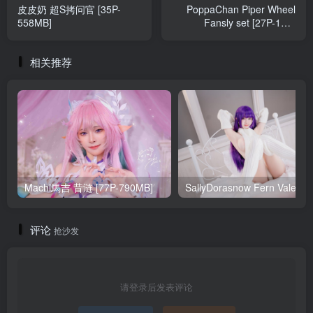
皮皮奶 超S拷问官 [35P-
PoppaChan Piper Wheel
558MB]
Fansly set [27P-11V-
237MB]
相关推荐
Machi馬吉 昔涟 [77P-790MB]
Sa
评论
抢沙发
请登录后发表评论