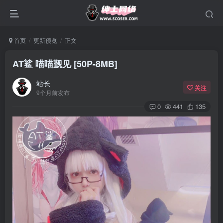
首页
更新预览
正文
AT鲨 喵喵觐见 [50P-8MB]
站长
关注
9个月前发布
0
441
135