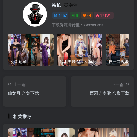
站长
关注
4557
6
44
171W+
下载资源请转至：xxcoser.com
更新记录
铃木美咲(MisakiSuzuki) 合集下载
咬一口兔娘 合
上一篇
下一篇
仙女月 合集下载
西园寺南歌 合集下载
相关推荐