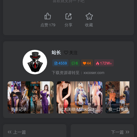
喜欢就支持一下吧
点赞
179
分享
收藏
站长
关注
4559
6
44
172W+
下载资源请转至：xxcoser.com
更新记录
铃木美咲(MisakiSuzuki) 合集下载
咬一口兔娘 合
上一篇
下一篇