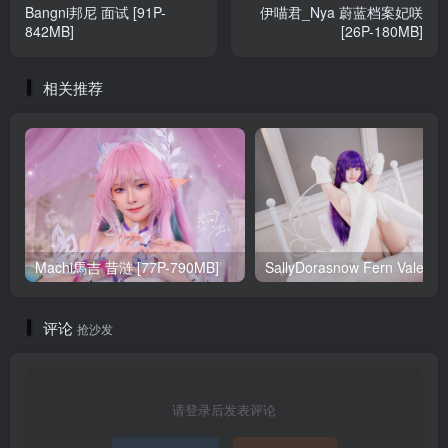
Bangni邦尼 面试 [91P-
伊喵君_Nya 蔚蓝档案妃咲
842MB]
[26P-180MB]
相关推荐
Machi馬吉 昔涟 [77P-790MB]
Sa
评论
抢沙发
请登录后发表评论