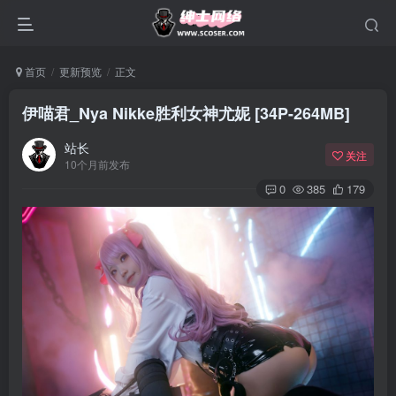
首页
更新预览
正文
伊喵君_Nya Nikke胜利女神尤妮 [34P-264MB]
站长
关注
10个月前发布
0
385
179