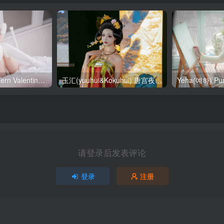
SallyDorasnow Fern Valentine [50P-353MB]
玉汇(yuuhui&Kokuhui) 唐宫夜宴 [136P-1.47GB]
请登录后发表评论
登录
注册