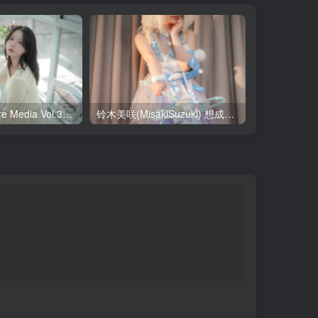
Yeha(예하) Pure Media Vol.321 Your Majesty [119P-145MB]
铃木美咲(MisakiSuzuki) 想成为你的偶像（大耳狗瑶篇） [27P-1V-2.24GB]