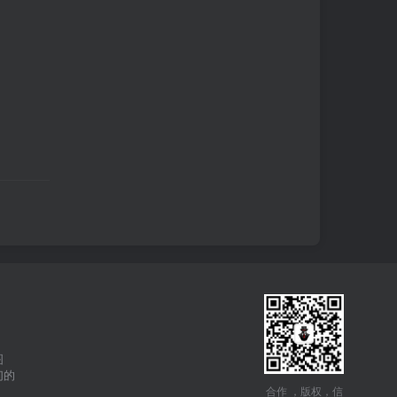
图
们的
合作 ，版权，信