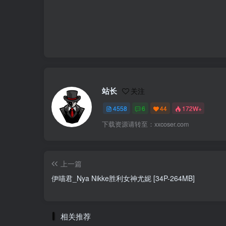
站长
关注
4558
6
44
172W+
下载资源请转至：xxcoser.com
上一篇
伊喵君_Nya Nikke胜利女神尤妮 [34P-264MB]
相关推荐