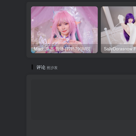
Machi馬吉 昔涟 [77P-790MB]
评论
抢沙发