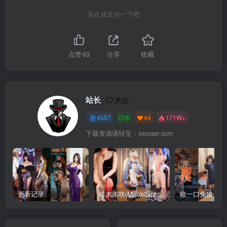
喜欢就支持一下吧
点赞
63
分享
收藏
站长
关注
4557
6
44
171W+
下载资源请转至：xxcoser.com
更新记录
铃木美咲(MisakiSuzuki) 合集下载
咬一口兔娘 合