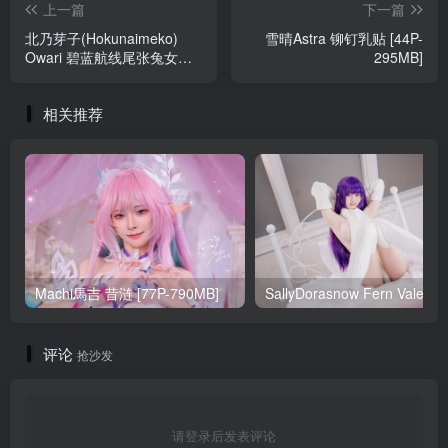
上一篇
下一篇
北乃芽子(Hokunaimeko)
雪晴Astra 铆钉乳贴 [44P-
Owari 碧蓝航线尾张兔女郎
295MB]
[85P-2V-685MB]
相关推荐
Machi馬吉 昔涟 [77P-790MB]
Sa
评论
抢沙发
请登录后发表评论