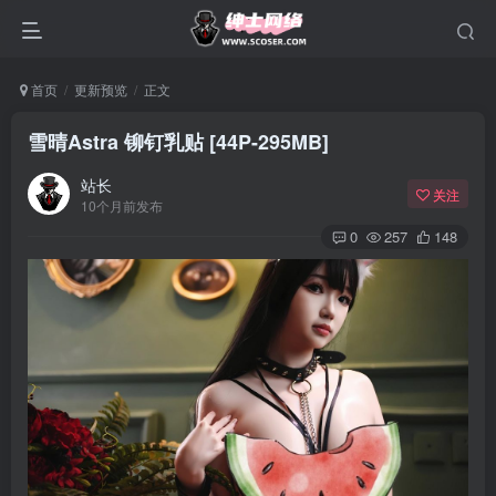
首页
更新预览
正文
雪晴Astra 铆钉乳贴 [44P-295MB]
站长
关注
10个月前发布
0
257
148