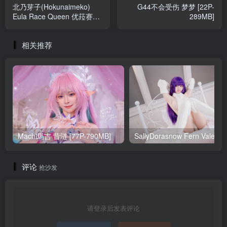
北乃芽子(Hokunaimeko)
G44不会受伤 梦梦 [22P-
Eula Race Queen 优菈赛车
289MB]
服 [99P-2V-632MB]
相关推荐
Machi馬吉 昔涟 [77P-790MB]
Sa
评论
抢沙发
请登录后发表评论