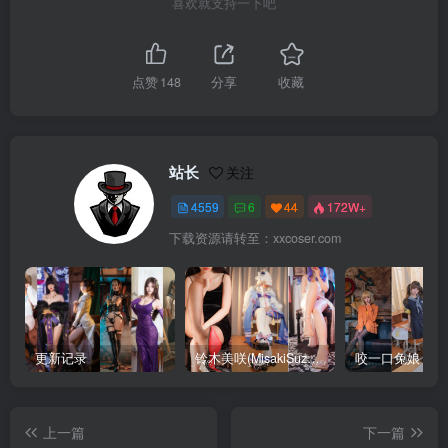
喜欢就支持一下吧
点赞
148
分享
收藏
站长
关注
4559
6
44
172W+
下载资源请转至：xxcoser.com
更新记录
铃木美咲(MisakiSuzuki) 合集下载
咬一口兔娘 合
上一篇
下一篇