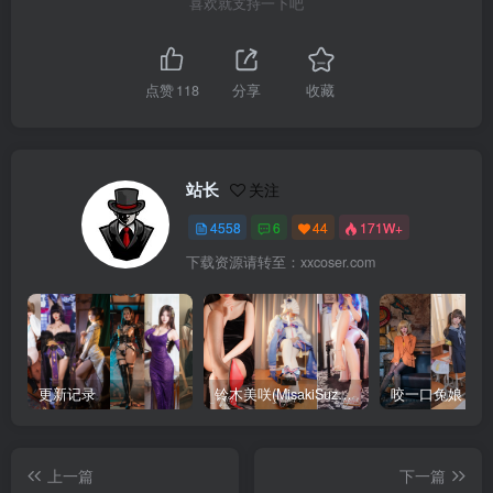
喜欢就支持一下吧
点赞
118
分享
收藏
站长
关注
4558
6
44
171W+
下载资源请转至：xxcoser.com
更新记录
铃木美咲(MisakiSuzuki) 合集下载
咬一口兔娘 合
上一篇
下一篇