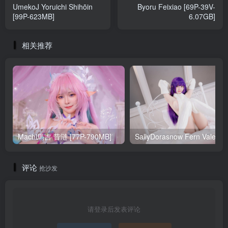
UmekoJ Yoruichi Shihōin
Byoru Feixiao [69P-39V-
[99P-623MB]
6.07GB]
相关推荐
Machi馬吉 昔涟 [77P-790MB]
Sa
评论
抢沙发
请登录后发表评论