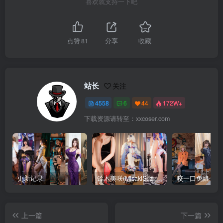
喜欢就支持一下吧
点赞
81
分享
收藏
站长
关注
4558
6
44
172W+
下载资源请转至：xxcoser.com
更新记录
铃木美咲(MisakiSuzuki) 合集下载
咬一口兔娘 合
上一篇
下一篇