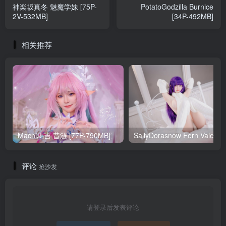
神楽坂真冬 魅魔学妹 [75P-
PotatoGodzilla Burnice
2V-532MB]
[34P-492MB]
相关推荐
Machi馬吉 昔涟 [77P-790MB]
Sa
评论
抢沙发
请登录后发表评论