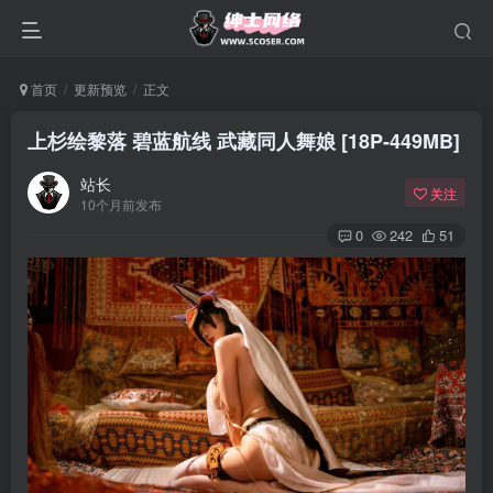
首页
更新预览
正文
上杉绘黎落 碧蓝航线 武藏同人舞娘 [18P-449MB]
站长
关注
10个月前发布
0
242
51