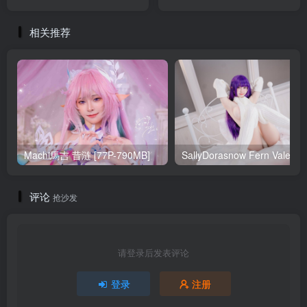
相关推荐
Machi馬吉 昔涟 [77P-790MB]
Sa
评论
抢沙发
请登录后发表评论
登录
注册