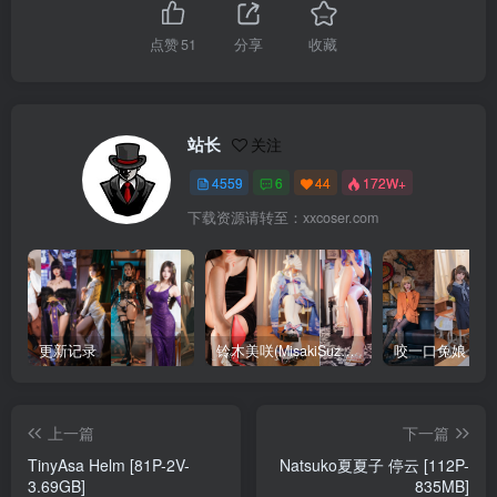
点赞
51
分享
收藏
站长
关注
4559
6
44
172W+
下载资源请转至：xxcoser.com
更新记录
铃木美咲(MisakiSuzuki) 合集下载
咬一口兔娘 合
上一篇
下一篇
TinyAsa Helm [81P-2V-
Natsuko夏夏子 停云 [112P-
3.69GB]
835MB]