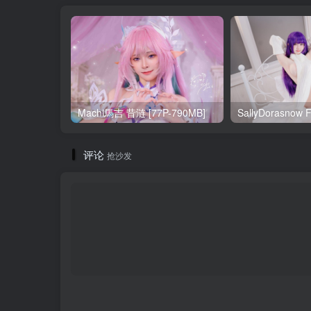
Machi馬吉 昔涟 [77P-790MB]
评论
抢沙发