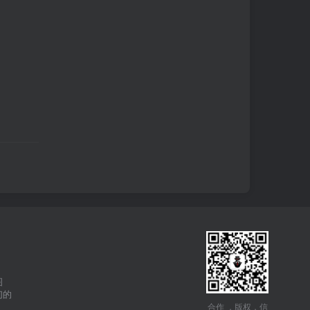
图
们的
合作 ，版权，信