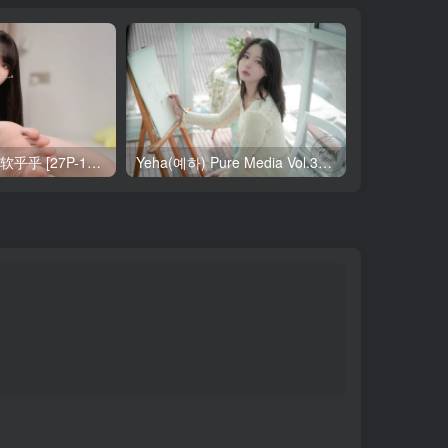
布丁大法 11月 软乎乎 [27P-1V-121MB]
Yeha(예하) Pure Media Vol.321 Your Majesty [119P-145MB]