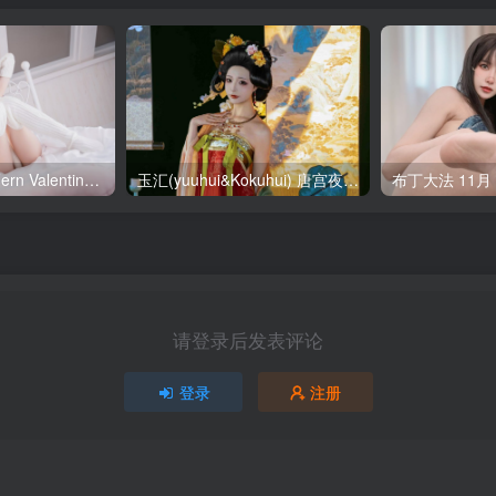
SallyDorasnow Fern Valentine [50P-353MB]
玉汇(yuuhui&Kokuhui) 唐宫夜宴 [136P-1.47GB]
请登录后发表评论
登录
注册