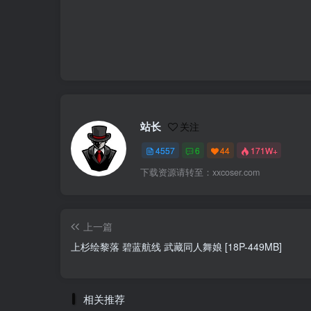
站长
关注
4557
6
44
171W+
下载资源请转至：xxcoser.com
上一篇
上杉绘黎落 碧蓝航线 武藏同人舞娘 [18P-449MB]
相关推荐