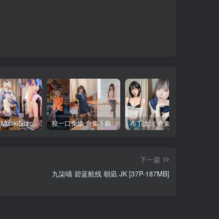
铃木美咲(MisakiSuzuki) 合集下载
咬一口兔娘 合集下载
布丁大法 合集下载
下一篇
九柒喵 碧蓝航线 朝凪 JK [37P-187MB]