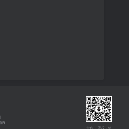
图
们的
合作 ，版权，信