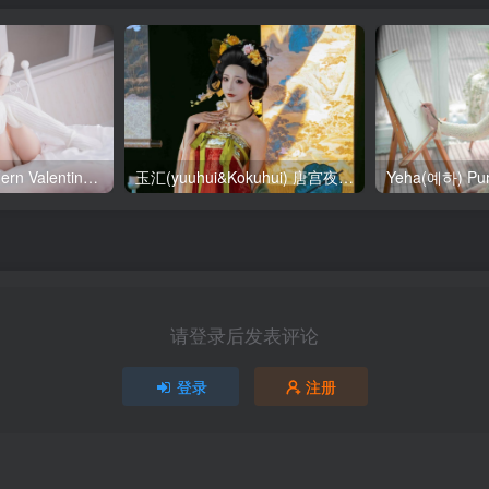
SallyDorasnow Fern Valentine [50P-353MB]
玉汇(yuuhui&Kokuhui) 唐宫夜宴 [136P-1.47GB]
请登录后发表评论
登录
注册