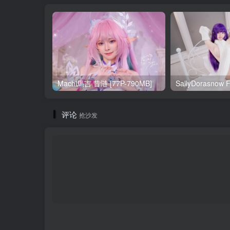
Machi馬吉 昔涟 [77P-790MB]
评论
抢沙发