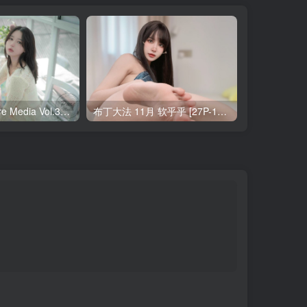
Yeha(예하) Pure Media Vol.321 Your Majesty [119P-145MB]
布丁大法 11月 软乎乎 [27P-1V-121MB]