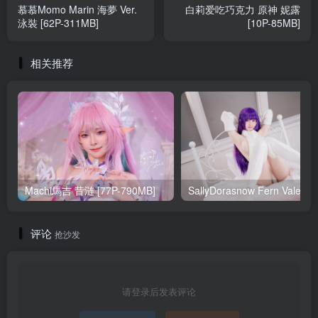
慕慕Momo Marin 海夢 Ver.
白莉爱吃巧克力 原神 妮露
泳裝 [62P-311MB]
[10P-85MB]
相关推荐
Machi馬吉 昔涟 [77P-790MB]
Sa
评论
抢沙发
请登录后发表评论