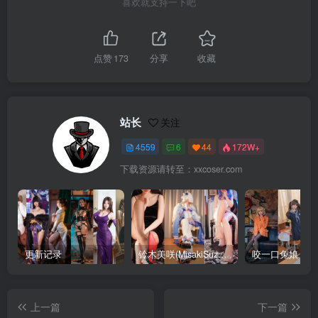
喜欢就支持一下吧
点赞
173
分享
收藏
站长
关注
4559
6
44
172W+
下载资源请转至：xxcoser.com
更新记录
铃木美咲(MisakiSuzuki) 合集下载
咬一口兔娘 合
上一篇
下一篇