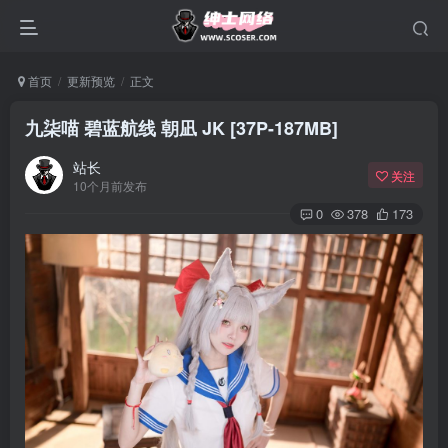
首页
更新预览
正文
九柒喵 碧蓝航线 朝凪 JK [37P-187MB]
站长
关注
10个月前发布
0
378
173