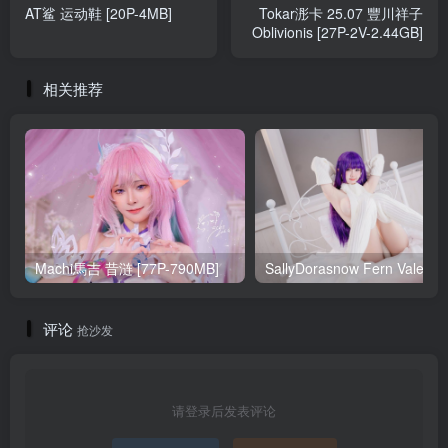
AT鲨 运动鞋 [20P-4MB]
Tokar浵卡 25.07 豐川祥子
Oblivionis [27P-2V-2.44GB]
相关推荐
Machi馬吉 昔涟 [77P-790MB]
Sa
评论
抢沙发
请登录后发表评论