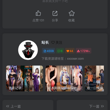
喜欢就支持一下吧
点赞
131
分享
收藏
站长
关注
4559
6
44
172W+
下载资源请转至：xxcoser.com
更新记录
铃木美咲(MisakiSuzuki) 合集下载
咬一口兔娘 合
上一篇
下一篇