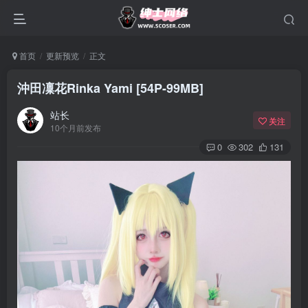
首页
更新预览
正文
沖田凜花Rinka Yami [54P-99MB]
站长
关注
10个月前发布
0
302
131