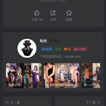
喜欢就支持一下吧
点赞
118
分享
收藏
站长
关注
4558
6
44
172W+
下载资源请转至：xxcoser.com
更新记录
铃木美咲(MisakiSuzuki) 合集下载
咬一口兔娘 合
上一篇
下一篇