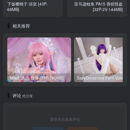
下饭樱桃子 浴室 [43P-
亚马逊鲶鱼 PA15 香槟怪盗
68MB]
[32P-2V-144MB]
相关推荐
Machi馬吉 昔涟 [77P-790MB]
Sa
评论
抢沙发
请登录后发表评论